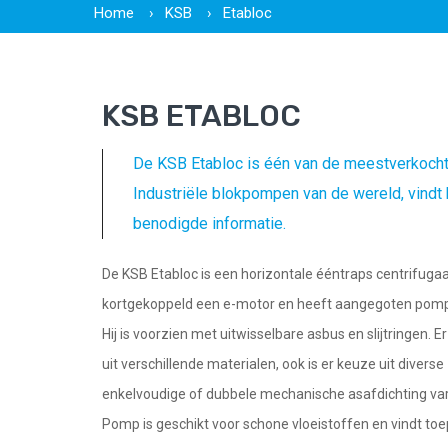
Home
KSB
Etabloc
KSB ETABLOC
De KSB Etabloc is één van de meestverkoch
Industriële blokpompen van de wereld, vindt 
benodigde informatie.
De KSB Etabloc is een horizontale ééntraps centrifug
kortgekoppeld een e-motor en heeft aangegoten pom
Hij is voorzien met uitwisselbare asbus en slijtringen. E
uit verschillende materialen, ook is er keuze uit diverse
enkelvoudige of dubbele mechanische asafdichting var
Pomp is geschikt voor schone vloeistoffen en vindt to