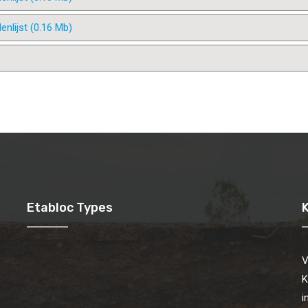
nlijst (0.16 Mb)
Etabloc Types
V
K
i