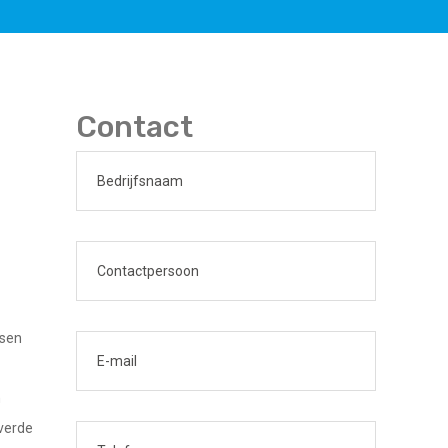
Contact
tsen
n
everde